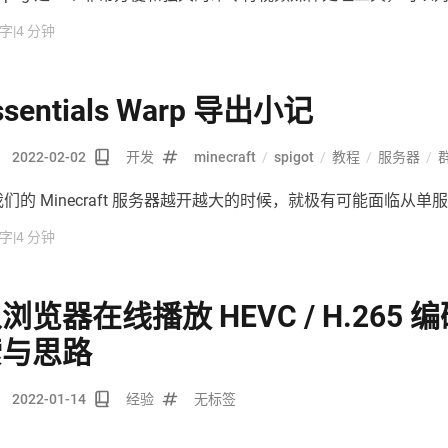
的音视频文件进行转码压制。MKV 内封字幕，即使用 Matrosk
 字
|
4 分钟
ASS、SRT 等字幕封装进 .mkv 的单个文件。
ssentials Warp 导出小记
2022-02-02
开发
minecraft
/
spigot
/
教程
/
服务器
/
们的 Minecraft 服务器越开越大的时候，就极有可能面临从单
群组服的挑战，而升级时总会遇到一两个插件数据无法转换为 MyS
 字
|
4 分钟
像是 Essentials 的 Warp，存的全是 .yml 文件，文件名还不
支持多服务器的插件数据都会使用 MySQL 来存储，怎么把一大堆
去呢？刚好最近误打误撞学到了 JavaScript 和 NodeJS 的一
浏览器在线播放 HEVC / H.265 
本来帮忙转换一下数据吧。
索与思路
2022-01-14
经验
无标签