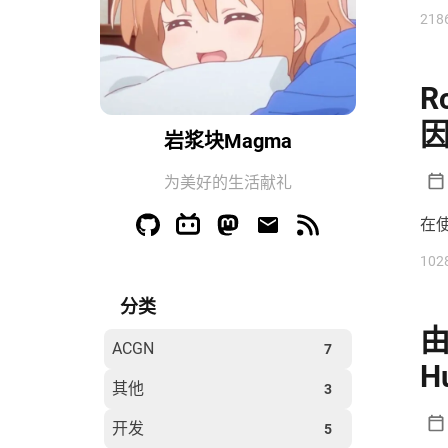
经
218
业
R
岩浆块Magma
为美好的生活献礼
在使
102
分类
由
ACGN
7
H
其他
3
开发
5