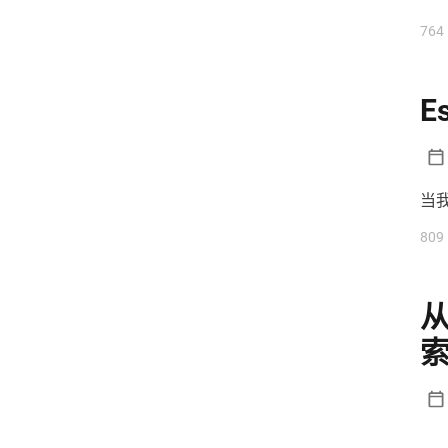
弹弹play
影评
心得
悲
常见
764
将 
截图
技术
挂机
排版
推理
推荐
教程
数据库
E
整合包
日常
日本动画
服务器
校园
武田绫乃
测试
生活日常
电脑
番剧
当我
番剧截图
番剧推荐
白嫖
到
809
石原立也
矿透
视频压制
况。
通常
笔记
统计
网盘
网站
转过
群组服
记录
设计
评测
从
脚
资源
踩坑
软件
轻百合
轻音少女
追番
钓鱼
阿里
音乐
项目