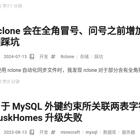
典且古老的网站应用程序，根据其官方的描述，它也是全球数百
6 字
|
11 分钟
）的首选开源发布平台。我于 2019 年建站时就开始使用它。
clone 会在全角冒号、问号之前
因踩坑
2024-07-13
开发
Rclone
/
存储
/
踩坑
用 rclone 自动化同步文件时，我发现 rclone 对于部分含
8 字
|
5 分钟
于 MySQL 外键约束所关联两表
uskHomes 升级失败
2023-08-13
开发
minecraft
/
mysql
/
数据库
/
服务器