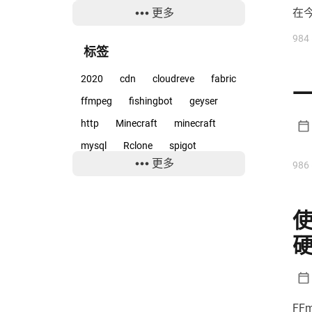
更多
在今
经验
6
本
984
软件
15
标签
2020
cdn
cloudreve
fabric
ffmpeg
fishingbot
geyser
http
Minecraft
minecraft
mysql
Rclone
spigot
更多
986
surface
teambition
uwp
windows
wordpress
云服务
京都动画
优化
分享
动画
使
励志
反作弊
喜剧
壁纸
字幕
存储
宇宙兄弟
宝岛社
小工具
小爱同学
少女
建站
开源
开源软件
F