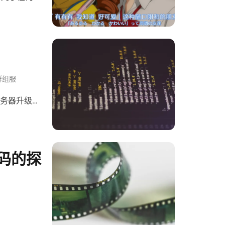
a 封装格式
群组服
服务器升级
QL 的情
支持中文。而
 YAML
些基础，写个
编码的探