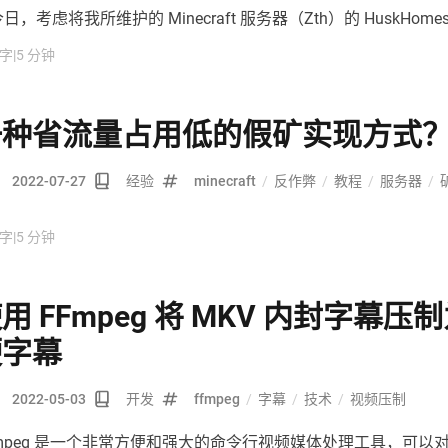
日，考虑将我所维护的 Minecraft 服务器（Zth）的 HuskHome
以为这次升级能够平滑过渡。但是在升级时数据库遇见了表结构
 字
|
5 分钟
一种省流量占用低的假矿实现方式
2022-07-27
经验
minecraft
/
反作弊
/
教程
/
服务器
/
 字
|
5 分钟
用 FFmpeg 将 MKV 内封字幕压
硬字幕
2022-05-03
开发
ffmpeg
/
字幕
/
技术
/
视频压制
Fmpeg 是一个非常方便和强大的命令行视频媒体处理工具，可以