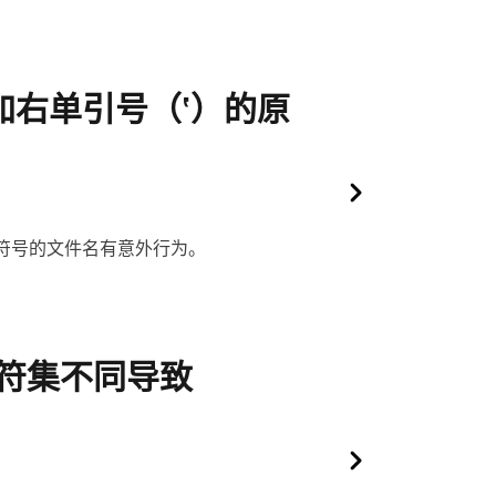
万网站（从创作者、小型企业到大型企
增加右单引号（‛）的原
有全角符号的文件名有意外行为。
字符集不同导致