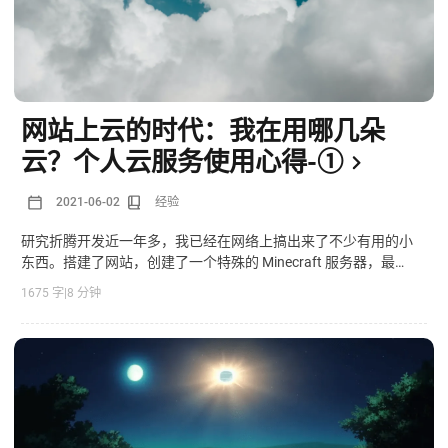
网站上云的时代：我在用哪几朵
云？个人云服务使用心得-①
2021-06-02
经验
研究折腾开发近一年多，我已经在网络上搞出来了不少有用的小
东西。搭建了网站，创建了一个特殊的 Minecraft 服务器，最近
还在折腾视频点播。而它们无一例外都基于各种云服务。在云端
1675 字
|
8 分钟
探索的这段时间，我也发现许多朵方便好用的”云“，这里写一篇
文章推荐一下~（无商业推广，咱还没这个能力）