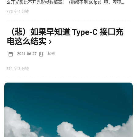
么开光影比不开光影帧数都高！（指都不到 60fps）哼，哼哼啊
啊到底是不是我的整合包有问题啊
773 字
|
4 分钟
（悲）如果早知道 Type-C 接口充
电这么结实
2021-06-27
其他
511 字
|
3 分钟