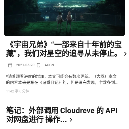
《宇宙兄弟》“一部来自十年前的宝
藏”，我们对星空的追寻从未停止。
2021-05-20
ACGN
*随着观看进度的增加，本文可能会有数次更新。（大概）本文
的内容本来是写在《追番日记》的，但是写完发现，字数多到已
经把其他卡片挤到不知道哪去了。故开此文，这应该是我博客第
1142 字
|
6 分钟
一篇长篇漫评。[hide]射墨狂喜[/hide]
笔记：外部调用 Cloudreve 的 API
对网盘进行 操作...