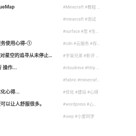
ueMap
#Minecraft #教程 #软件
#minecraft #测试
#surface #悲 #生活日常
务使用心得-①
#cdn #云服务 #存储 #建站 #服务器
《宇宙兄弟》“一部来自十年前的宝藏”，我们对星空的追寻从未停止。
#宇宙兄弟 #影评 #番剧
 操作...
#cloudreve #http #技术 #笔记
#fabric #minecraft #整合包
心得...
#优化 #建站 #心得
版可以让人舒服很多。
#wordpress #心得 #排版 #网站 #设计 #追番
#uwp #小爱同学