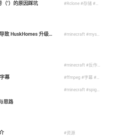
号（‛）的原因踩坑
#Rclone #存储 #踩坑
由于 MySQL 外键约束所关联两表字符集不同导致 HuskHomes 升级失败
#minecraft #mysql #数据库 #服务器
#minecraft #反作弊 #教程 #服务器 #矿透
硬字幕
#ffmpeg #字幕 #技术 #视频压制
#minecraft #spigot #教程 #服务器 #群组服
索与思路
简介
#资源