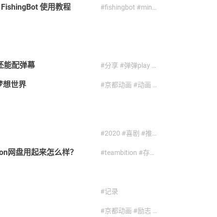
ingBot 使用教程
#fishingbot #minecraft #开源软件 #挂机 #教程 #钓鱼
还能配弹幕
#分享 #弹弹play #番剧 #白嫖
梦想世界
#京都动画 #动画 #壁纸 #截图
#2020 #喜剧 #推理 #推荐 #日常 #日本动画 #番剧 #番剧推荐 #轻百合
tion网盘用起来怎么样？
#teambition #存储 #网盘 #评测 #阿里
#记录
#京都动画 #励志 #宝岛社 #少女 #校园 #武田绫乃 #石原立也 #音乐