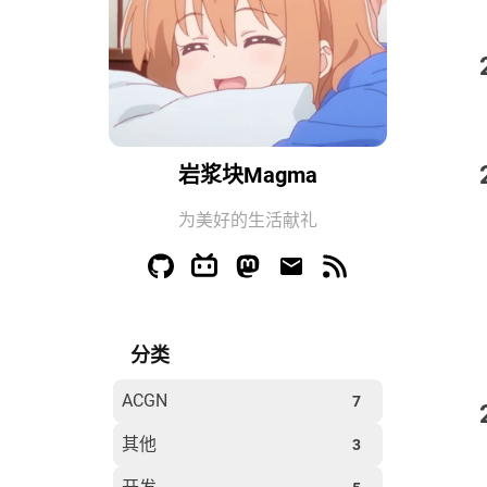
岩浆块Magma
为美好的生活献礼
分类
ACGN
7
其他
3