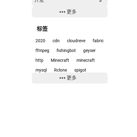
开发
5
更多
经验
6
软件
15
标签
2020
cdn
cloudreve
fabric
ffmpeg
fishingbot
geyser
http
Minecraft
minecraft
mysql
Rclone
spigot
更多
surface
teambition
uwp
windows
wordpress
云服务
京都动画
优化
分享
动画
励志
反作弊
喜剧
壁纸
字幕
存储
宇宙兄弟
宝岛社
小工具
小爱同学