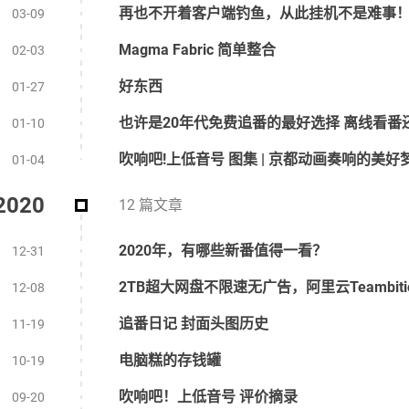
再也不开着客户端钓鱼，从此挂机不是难事！Fish
03-09
Magma Fabric 简单整合
02-03
好东西
01-27
也许是20年代免费追番的最好选择 离线看番
01-10
吹响吧!上低音号 图集 | 京都动画奏响的美好
01-04
2020
12 篇文章
2020年，有哪些新番值得一看？
12-31
2TB超大网盘不限速无广告，阿里云Teambi
12-08
追番日记 封面头图历史
11-19
电脑糕的存钱罐
10-19
吹响吧！上低音号 评价摘录
09-20