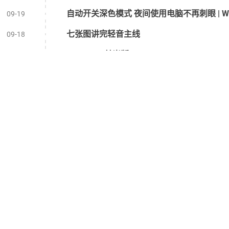
09-19
七张图讲完轻音主线
09-18
Minecraft 基岩版
08-29
Zth Plus (已过期)
08-29
Geyser 资源汇总
08-27
大会员快到期了怎么追番，我打开了神秘新世界
08-08
追番日记
07-24
的所有文章、界面（有另外声明的除外）均在
署名-非商业性使用-相同方式共享 
如果您需要转载上述内容，请附带来源（Magma Ink、@岩浆块Magm
© 2020-2026 岩浆块Magma. 本站已