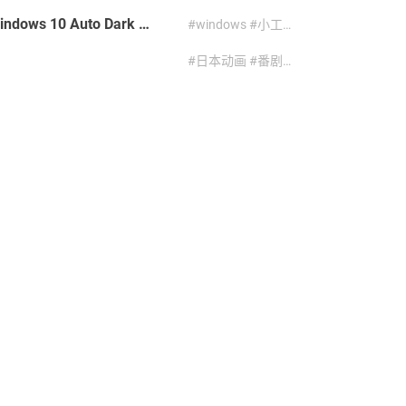
自动开关深色模式 夜间使用电脑不再刺眼 | Windows 10 Auto Dark Mode
#windows #小工具 #开源 #电脑 #软件
#日本动画 #番剧截图 #轻音少女
#minecraft #技术 #教程 #项目
#geyser #教程 #资源
...
#日本动画 #番剧 #统计
4.0 国际 (CC BY-NC-SA 4.0)
许可协议下提供。
a 或 原文链接），并且不可将其使用于商业用途。
运行 2183 天。