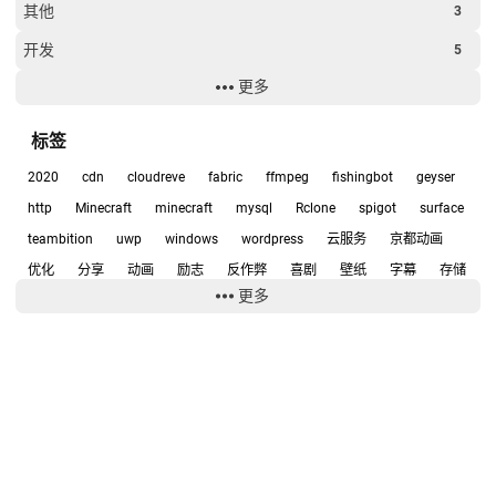
其他
3
开发
5
更多
经验
6
软件
15
标签
2020
cdn
cloudreve
fabric
ffmpeg
fishingbot
geyser
http
Minecraft
minecraft
mysql
Rclone
spigot
surface
teambition
uwp
windows
wordpress
云服务
京都动画
优化
分享
动画
励志
反作弊
喜剧
壁纸
字幕
存储
更多
宇宙兄弟
宝岛社
小工具
小爱同学
少女
建站
开源
开源软件
弹弹play
影评
心得
悲
截图
技术
挂机
排版
推理
推荐
教程
数据库
整合包
日常
日本动画
服务器
校园
武田绫乃
测试
生活日常
电脑
番剧
番剧截图
番剧推荐
白嫖
石原立也
矿透
视频压制
笔记
本站的所有文章、界面（有另外声明的除外）均在
署名-非商业性使用-相同
统计
网盘
网站
群组服
记录
设计
评测
资源
踩坑
方式共享 4.0 国际 (CC BY-NC-SA 4.0)
许可协议下提供。
如果您需要转载上述内容，请附带来源（Magma Ink、@岩浆块Magma 或
软件
轻百合
轻音少女
追番
钓鱼
阿里
音乐
项目