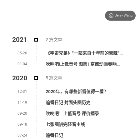
Jerry Wang
2021
2 篇文章
《宇宙兄弟》“一部来自十年前的宝藏”，我们对星空的追寻从未停止。
05-20
吹响吧!上低音号 图集 | 京都动画奏响的美好梦想世界
01-04
2020
5 篇文章
2020年，有哪些新番值得一看？
12-31
追番日记 封面头图历史
11-19
吹响吧！上低音号 评价摘录
09-20
七张图讲完轻音主线
09-18
追番日记
07-24