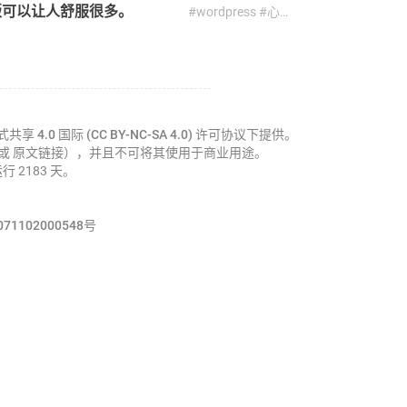
版可以让人舒服很多。
#wordpress #心得 #排版 #网站 #设计 #追番
4.0 国际 (CC BY-NC-SA 4.0)
许可协议下提供。
a 或 原文链接），并且不可将其使用于商业用途。
运行 2183 天。
1102000548号