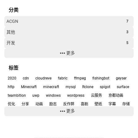
分类
ACGN
7
其他
3
开发
5
更多
经验
6
软件
15
标签
2020
cdn
cloudreve
fabric
ffmpeg
fishingbot
geyser
http
Minecraft
minecraft
mysql
Rclone
spigot
surface
teambition
uwp
windows
wordpress
云服务
京都动画
优化
分享
动画
励志
反作弊
喜剧
壁纸
字幕
存储
更多
宇宙兄弟
宝岛社
小工具
小爱同学
少女
建站
开源
开源软件
弹弹play
影评
心得
悲
截图
技术
挂机
排版
推理
推荐
教程
数据库
整合包
日常
日本动画