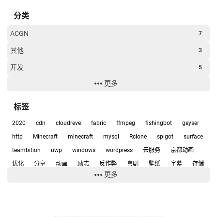
分类
ACGN
7
其他
3
开发
5
更多
经验
6
软件
15
标签
2020
cdn
cloudreve
fabric
ffmpeg
fishingbot
geyser
http
Minecraft
minecraft
mysql
Rclone
spigot
surface
teambition
uwp
windows
wordpress
云服务
京都动画
优化
分享
动画
励志
反作弊
喜剧
壁纸
字幕
存储
更多
宇宙兄弟
宝岛社
小工具
小爱同学
少女
建站
开源
开源软件
弹弹play
影评
心得
悲
截图
技术
挂机
排版
推理
推荐
教程
数据库
整合包
日常
日本动画