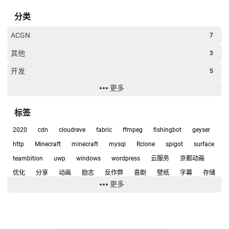
分类
ACGN
7
其他
3
开发
5
更多
经验
6
软件
15
标签
2020
cdn
cloudreve
fabric
ffmpeg
fishingbot
geyser
http
Minecraft
minecraft
mysql
Rclone
spigot
surface
teambition
uwp
windows
wordpress
云服务
京都动画
优化
分享
动画
励志
反作弊
喜剧
壁纸
字幕
存储
更多
宇宙兄弟
宝岛社
小工具
小爱同学
少女
建站
开源
开源软件
弹弹play
影评
心得
悲
截图
技术
挂机
排版
推理
推荐
教程
数据库
整合包
日常
日本动画