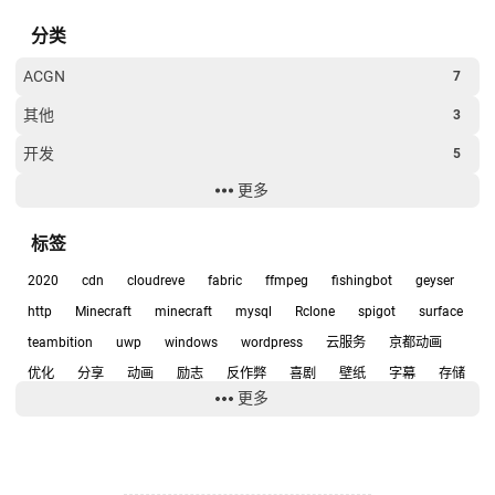
分类
ACGN
7
其他
3
开发
5
更多
经验
6
软件
15
标签
2020
cdn
cloudreve
fabric
ffmpeg
fishingbot
geyser
http
Minecraft
minecraft
mysql
Rclone
spigot
surface
teambition
uwp
windows
wordpress
云服务
京都动画
优化
分享
动画
励志
反作弊
喜剧
壁纸
字幕
存储
更多
宇宙兄弟
宝岛社
小工具
小爱同学
少女
建站
开源
开源软件
弹弹play
影评
心得
悲
截图
技术
挂机
排版
推理
推荐
教程
数据库
整合包
日常
日本动画