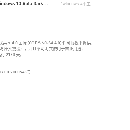
自动开关深色模式 夜间使用电脑不再刺眼 | Windows 10 Auto Dark Mode
#windows #小工具 #开源 #电脑 #软件
4.0 国际 (CC BY-NC-SA 4.0)
许可协议下提供。
a 或 原文链接），并且不可将其使用于商业用途。
运行 2183 天。
1102000548号