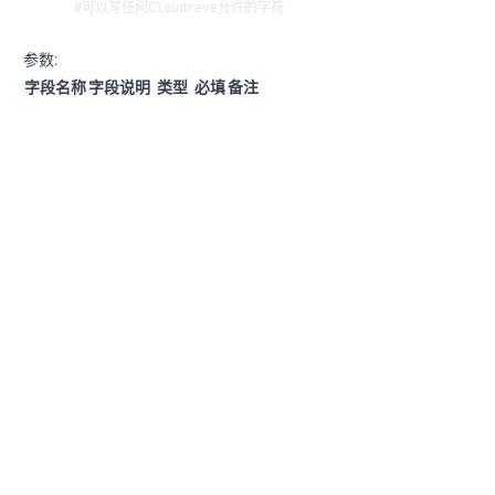
#可以写任何Cloudreve允许的字符
参数:
字段名称
字段说明
类型
必填
备注
path
路径
string
Y
-
5) 请求返回结果:
{"code":0,"msg":""}
{"code":40004,"msg":"同名目录已存在"}
笔记：外部调用 Cloudreve 的 API 对网盘进行 操作...
https://magma.ink/posts/cloudreve-aria2/
作者
发布于
许可协议
岩浆块Magma
2021-05-09
CC BY-NC-SA 4.0