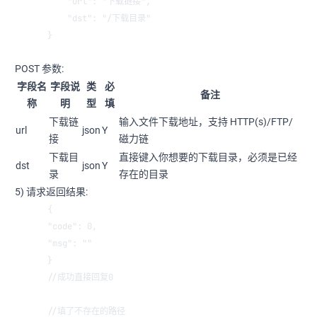
    "url": "下载链接",
    "dst": "/下载目录"
}
POST 参数:
字段名
字段说
类
必
备注
称
明
型
填
下载链
输入文件下载地址，支持 HTTP(s)/FTP/
url
json
Y
接
磁力链
下载目
直接键入你想要的下载目录，必须是已经
dst
json
Y
录
存在的目录
5) 请求返回结果:
{
"code": 0,
"msg": ""
}
//成功直接回复0
//填了不存在的路径