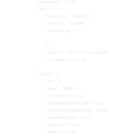
        "anonymous": false,
        "policy": {
            "saveType": "onedrive",
            "maxSize": "0.00mb",
            "allowedType": [
            ],
            "upUrl": "/api/v3/file/upload",
            "allowSource": true
        },
        "group": {
            "id": 7,
            "name": "特殊",
            "allowShare": true,
            "allowRemoteDownload": true,
            "allowArchiveDownload": false,
            "shareDownload": true,
            "compress": true,
            "webdav": true