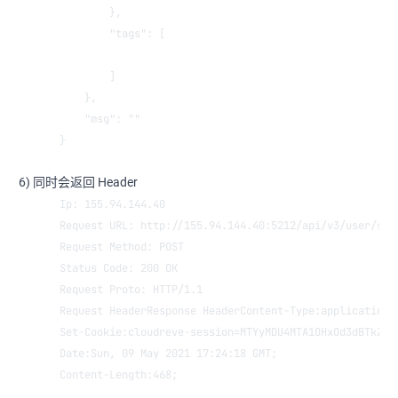
        },
        "tags": [
        ]
    },
    "msg": ""
}
6) 同时会返回 Header
Ip: 155.94.144.40
Request URL: http://155.94.144.40:5212/api/v3/user/ses
Request Method: POST
Status Code: 200 OK
Request Proto: HTTP/1.1
Request HeaderResponse HeaderContent-Type:application/
Set-Cookie:cloudreve-session=MTYyMDU4MTA1OHxOd3dBTkZZM
Date:Sun, 09 May 2021 17:24:18 GMT;
Content-Length:468;