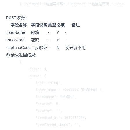
{"userName":"这里写邮箱","Password":"这里是密码.","captcha
POST 参数:
字段名称
字段说明
类型
必填
备注
userName
邮箱
-
Y
-
Password
密码
-
Y
-
captchaCode
二步验证
-
N
没开就不用
5) 请求返回结果:
{
    "code": 0,
    "data": {
        "id": "9lCQ",
        "user_name": "*******（你的账号）",
        "nickname": "番剧库",
        "status": 0,
        "avatar": "",
        "created_at": 1619172964,
        "preferred_theme": "",