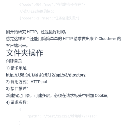
{"code":404,"msg":"存放路径不存在"}
//被Aria2拒绝的情况
{"code":-1,"msg":"任务创建失败"}
刚开始研究 HTTP，还是挺好用的。
感觉这样甚至还能用简简单单的 HTTP 请求做出来个 Cloudreve 的
客户端出来。
文件夹操作
创建目录
1) 请求地址
http://155.94.144.40:5212/api/v3/directory
2) 调用方式：HTTP put
3) 接口描述：
新建指定目录，可建多层，必须在请求标头中附加 Cookie。
4) 请求参数:
{
    "path": "/test/123123/哈哈哈/??/sad"
}