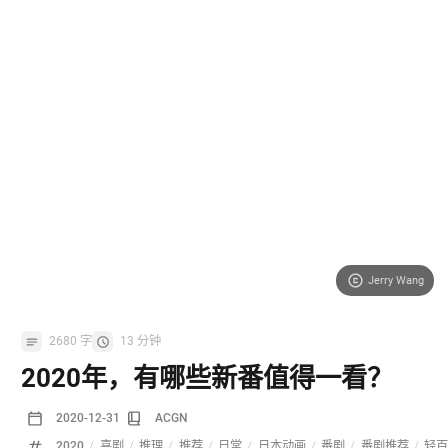
Jerry Wang
2680 字
13 分钟
2020年，有哪些新番值得一看？
2020-12-31
ACGN
2020
/
喜剧
/
推理
/
推荐
/
日常
/
日本动画
/
番剧
/
番剧推荐
/
轻百