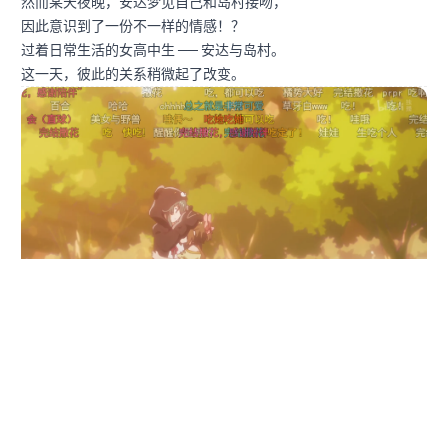
然而某天夜晚，安达梦见自己和岛村接吻，
因此意识到了一份不一样的情感！？
过着日常生活的女高中生 ── 安达与岛村。
这一天，彼此的关系稍微起了改变。
萌系龙傲天，异世界番。喜欢萌系可以看看，但是由于动画制作组
神奇操作，中间有几集剧情很差。
熊熊勇闯异世界
⭐4 不及预期
👍
萌系推荐
[来源 20 年 10 月新番] [动画 EMT SQUARED] [轻小说改] [异世界]
[萌系] [战斗
大概
] [轻松]