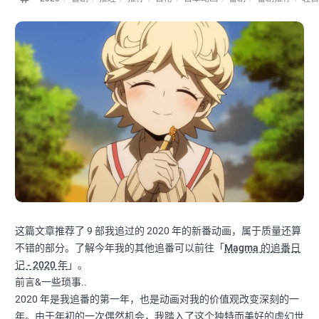
这篇文章推荐了 9 部我追过的 2020 年的新番动画，属于质量还算
不错的部分。了解今年我的其他追番可以前往「
Magma 的追番日
记 - 2020 年
」。
前言&一些琐事..
2020 年是我追番的第一年，也是动画对我的价值观改变深刻的一
年。由于年初的一次偶然机会，我踏入了这个独特而美好的虚幻世