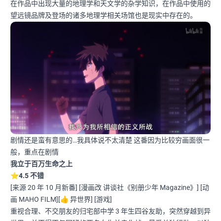
在作品中出现大量的地理学和天文学的杂学知识，在作品中使用的
望远镜品牌及登场的诸多地理学相关场馆也是现实中存在的。
剧情还是蛮有意思的…我具体说不太清楚 这番因为比较穷画面很一
般，重点在剧情
我立于百万生命之上
⭐
4.5 不错
[来源 20 年 10 月新番] [漫画改 讲谈社《别册少年 Magazine》] [动
画 MAHO FILM][👍 异世界] [游戏]
重视合理、不交朋友的归宅部中学 3 年生四谷友助，突然穿越到异