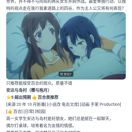
世界，并不得不与同班的两名女生并肩作战。最爱单独行动、以独
特的视点走在我行我素道路上的四谷，作为主人公又将有何表现？
只推荐能接受百合的观众。质量不错
安达与岛村（樱与抱月）
⭐5 超出预期 👍 百合类推荐
[来源 20 年 10 月新番] [小说改 电击文库] [动画 手冢 Production]
[👍 百合] [日常] [校园]
高一女学生安达与岛村是好朋友，她们总是腻在一起聊天，
偶尔打桌球，培育着名为友情的情感。