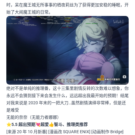
时，呆在魔王城无所事事的栖夜莉丝为了获得更加安稳的睡眠，开
始了大闹魔王城的日常。
绝对不是单纯的推理番，这十三集里剧情反转的次数难以想象，你
永远不会猜到接下来会发生什么，远远超出我最开始的预期！结尾
对我来说是 2020 年末的一把大刀…虽然剧情演绎非常棒，但是还
是难受
无能的奈奈（无能力者娜娜）
⭐
5.5 超出预期
💘
超爱
👍
智斗、推理类推荐
[来源 20 年 10 月新番] [漫画改 SQUARE ENIX] [动画制作 Bridge]