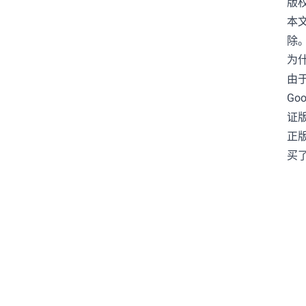
版
音乐
项目
本
除
为
由
Go
证
正
买了