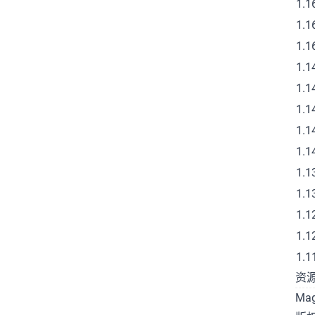
1.1
宝岛社
小工具
小爱同学
1.1
少女
建站
开源
开源软件
1.1
弹弹play
影评
心得
悲
1.1
截图
技术
挂机
排版
1.1
1.1
推理
推荐
教程
数据库
1.1
整合包
日常
日本动画
1.1
服务器
校园
武田绫乃
1.1
测试
生活日常
电脑
番剧
1.1
番剧截图
番剧推荐
白嫖
1.1
石原立也
矿透
视频压制
1.1
笔记
统计
网盘
网站
1.1
群组服
记录
设计
评测
资源
资源
踩坑
软件
轻百合
Ma
轻音少女
追番
钓鱼
阿里