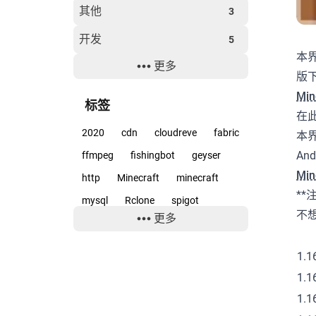
其他
3
开发
5
本界
更多
经验
6
版
软件
Mi
15
标签
在此
2020
cdn
cloudreve
fabric
本
An
ffmpeg
fishingbot
geyser
Mi
http
Minecraft
minecraft
**
mysql
Rclone
spigot
不
更多
surface
teambition
uwp
windows
wordpress
云服务
1.
京都动画
优化
分享
动画
1.1
励志
反作弊
喜剧
壁纸
1.1
字幕
存储
宇宙兄弟