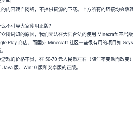
权声明
文的内容转自网络，不提供资源的下载。上方所有的链接均会跳转至
。
什么不引导大家使用正版？
于众所周知的原因，我们无法在大陆合法的使用 Minecraft 
ogle Play 商店。而国外 Minecraft 社区一些很有用的项目如
版。
版游戏的价格不贵，在 50-70 元人民币左右（随汇率变动而改
 Java 版、Win10 版和安卓版的正版。
Minecraft 基岩版
https://magma.ink/posts/mcbe/
作者
发布于
许可协议
岩浆块Magma
2020-08-29
CC BY-NC-SA 4.0