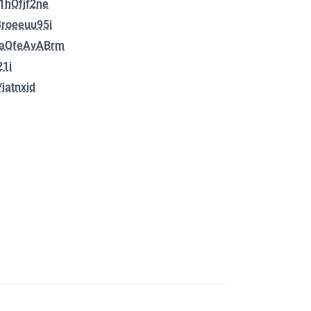
t1hOfjf2ne
i3roeeuu95i
bmaQfeAvABrm
21i
iatnxid