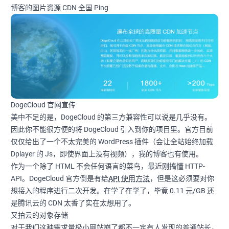
博客的图片资源 CDN 全国 Ping
DogeCloud 官网宣传
美中不足的是，DogeCloud 的第三方兼容性可以说是几乎没有。
因此你不能很方便的将 DogeCloud 引入到你的项目里。官方目前
仅仅给出了一个不太完美的 WordPress 插件（会让全站始终加载
Dplayer 的 Js，即使界面上没有视频），我的博客也有使用。
作为一个除了 HTML 不会任何语言的菜鸟，最近刚搞懂 HTTP-
API。DogeCloud 官方倒是有给
API 使用方法
，但是这必须要对你
想接入的程序进行二次开发。在学了在学了，毕竟 0.11 元/GB 还
是腾讯云的 CDN 太香了实在太想用了。
又拍云的对象存储
对于我们这种需求量极小网站崩了都不一定有人发现的普通站长，