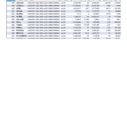
Essentials Warp 导出小记
https://magma.ink/posts/toomanyyamls/
作者
发布于
许可协议
岩浆块Magma
2022-02-02
CC BY-NC-SA 4.0
使用 FFmpeg 将 MKV 内封字幕压制为内嵌硬字幕
从浏览器在线播放 HEVC / H.265 编码的探索与思路