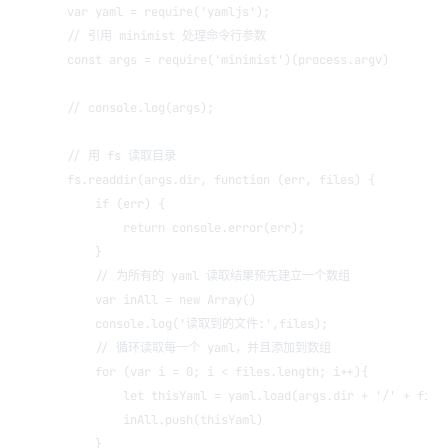
var yaml = require('yamljs');
// 引用 minimist 处理命令行参数
const args = require('minimist')(process.argv)
// console.log(args);
// 用 fs 读取目录
fs.readdir(args.dir, function (err, files) {
    if (err) {
        return console.error(err);
    }
    // 为所有的 yaml 读取结果预先建立一个数组
    var inAll = new Array()
    console.log('读取到的文件:',files);
    // 循环读取每一个 yaml，并且添加到数组
    for (var i = 0; i < files.length; i++){
        let thisYaml = yaml.load(args.dir + '/' + file
        inAll.push(thisYaml)
    }