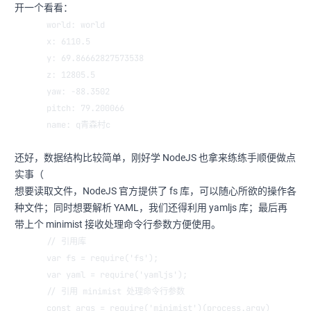
开一个看看：
world: world
x: 6110.5
y: 69.86662827573538
z: 12805.5
yaw: -88.3502
pitch: 79.200066
name: q青森村c
还好，数据结构比较简单，刚好学 NodeJS 也拿来练练手顺便做点
实事（
想要读取文件，NodeJS 官方提供了 fs 库，可以随心所欲的操作各
种文件；同时想要解析 YAML，我们还得利用 yamljs 库；最后再
带上个 minimist 接收处理命令行参数方便使用。
// 引用库
var fs = require('fs');
var yaml = require('yamljs');
// 引用 minimist 处理命令行参数
const args = require('minimist')(process.argv)