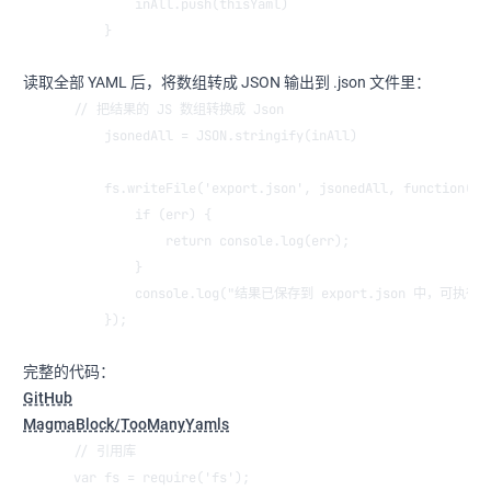
        inAll.push(thisYaml)
    }
读取全部 YAML 后，将数组转成 JSON 输出到 .json 文件里：
// 把结果的 JS 数组转换成 Json
    jsonedAll = JSON.stringify(inAll)
    fs.writeFile('export.json', jsonedAll, function(er
        if (err) {
            return console.log(err);
        }
        console.log("结果已保存到 export.json 中，可
    });
完整的代码：
GitHub
MagmaBlock/TooManyYamls
// 引用库
var fs = require('fs');