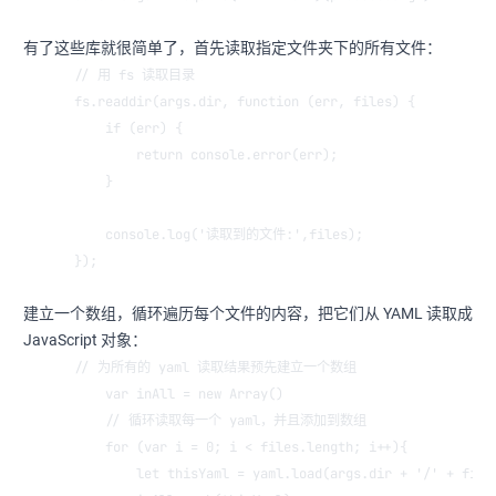
有了这些库就很简单了，首先读取指定文件夹下的所有文件：
// 用 fs 读取目录
fs.readdir(args.dir, function (err, files) {
    if (err) {
        return console.error(err);
    }
    console.log('读取到的文件:',files);
});
建立一个数组，循环遍历每个文件的内容，把它们从 YAML 读取成
JavaScript 对象：
// 为所有的 yaml 读取结果预先建立一个数组
    var inAll = new Array()
    // 循环读取每一个 yaml，并且添加到数组
    for (var i = 0; i < files.length; i++){
        let thisYaml = yaml.load(args.dir + '/' + file